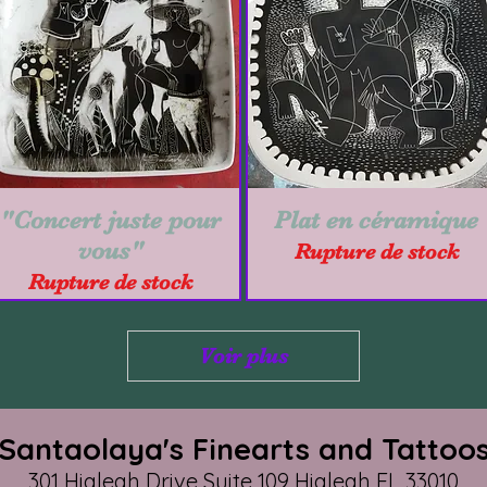
"Concert juste pour
Aperçu rapide
Plat en céramique
Aperçu rapide
vous"
Rupture de stock
Rupture de stock
Voir plus
Santaolaya's Finearts and Tattoo
301 Hialeah Drive Suite 109 Hialeah FL 33010