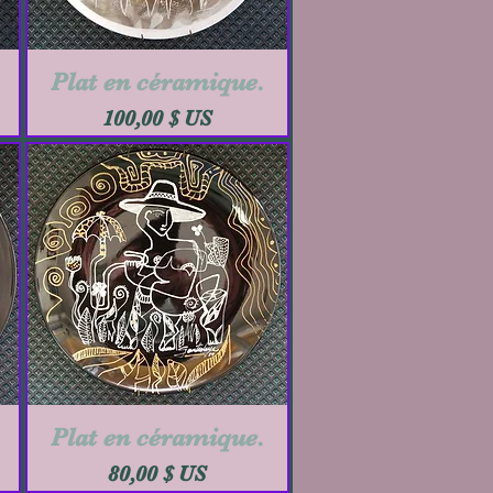
Plat en céramique.
Aperçu rapide
Prix
100,00 $ US
Plat en céramique.
Aperçu rapide
Prix
80,00 $ US