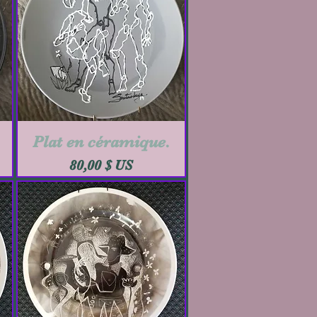
Plat en céramique.
Aperçu rapide
Prix
80,00 $ US