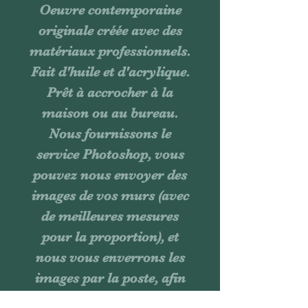
Oeuvre contemporaine
originale créée avec des
matériaux professionnels.
Fait d'huile et d'acrylique.
Prêt à accrocher à la
maison ou au bureau.
Nous fournissons le
service Photoshop, vous
pouvez nous envoyer des
images de vos murs (avec
de meilleures mesures
pour la proportion), et
nous vous enverrons les
images par la poste, afin
que vous ayez une idée de