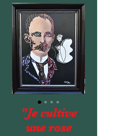
"Je cultive
une rose