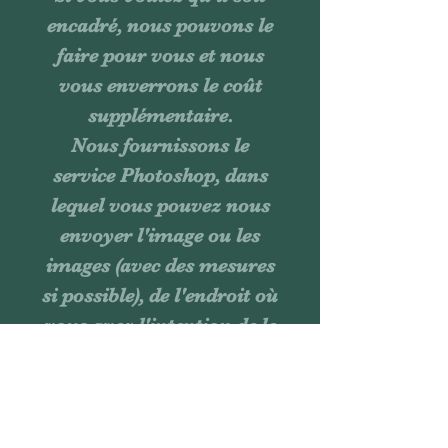
encadré, nous pouvons le
faire pour vous et nous
vous enverrons le coût
supplémentaire.
Nous fournissons le
service Photoshop, dans
lequel vous pouvez nous
envoyer l'image ou les
images (avec des mesures
si possible), de l'endroit où
vous avez l'intention de le
placer et nous vous
enverrons l'image ou les
images afin que vous
puissiez le voir