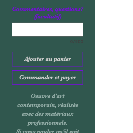
Commentaires, questions?
(facultatif)
0/500
Ajouter au panier
Commander et payer
Oeuvre d'art
contemporain, réalisée
avec des matériaux
professionnels.
Si vous voulez qu'il soit