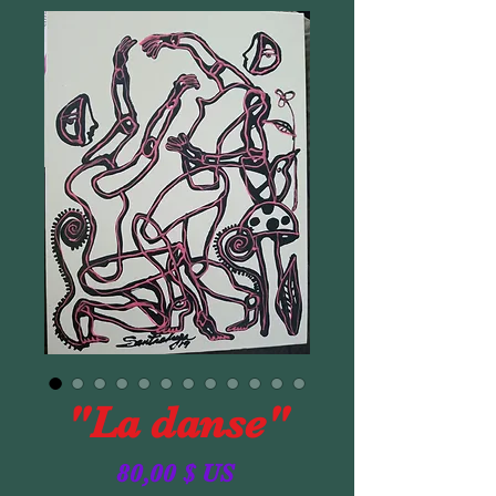
"La danse"
Prix
80,00 $ US