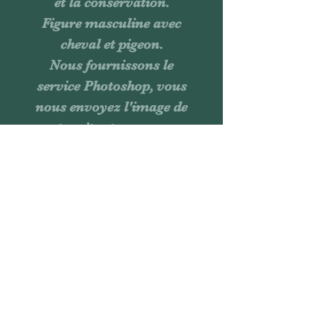
et la conservation.
Figure masculine avec
cheval et pigeon.
Nous fournissons le
service Photoshop, vous
nous envoyez l'image de
votre site et nous vous
l'envoyons avec le travail
afin que vous ayez une
idée de son aspect. Service
gratuit, des plats variés
peuvent être préparés, à
vous de choisir !!!.