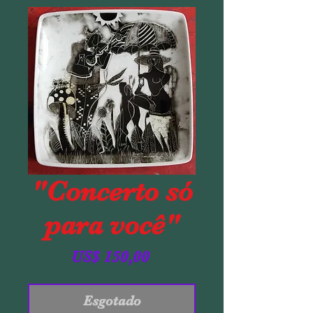
"Concerto só
para você"
Preço
US$ 150,00
Esgotado