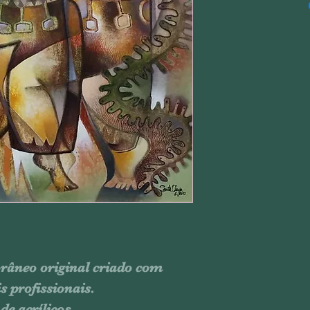
40 x 30 polegad
101,60 x 76,20 
Junho de 2012.
âneo original criado com
s profissionais.
 de acrílicos.