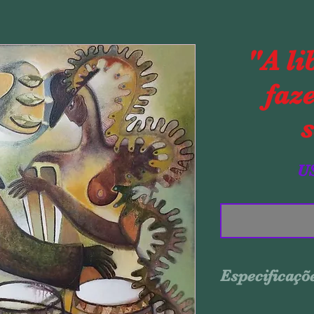
"A li
faz
s
US
Especificaçõ
Acrílica sobre t