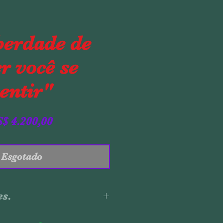
berdade de
er você se
entir"
Preço
$ 4.200,00
Esgotado
es.
ela.