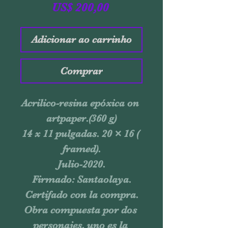
Preço
US$ 200,00
Adicionar ao carrinho
Comprar
Acrilico-resina epóxica on 
artpaper.(360 g)

14 x 11 pulgadas. 20 × 16 ( 
framed).

Julio-2020.

Firmado: Santaolaya.

Certifado con la compra.

Obra compuesta por dos 
personajes, uno es la 