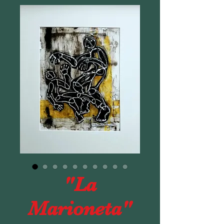
"La
Marioneta"