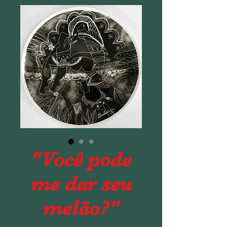
"Você pode
me dar seu
melão?"