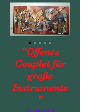
"Offenes
Couplet für
große
Instrumente
"
Preis
11.200,00 $