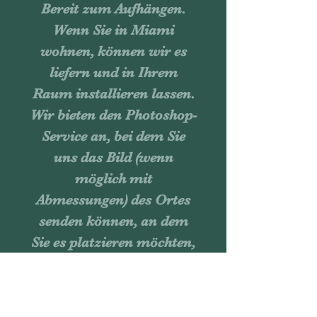
Bereit zum Aufhängen.
Wenn Sie in Miami
wohnen, können wir es
liefern und in Ihrem
Raum installieren lassen.
Wir bieten den Photoshop-
Service an, bei dem Sie
uns das Bild (wenn
möglich mit
Abmessungen) des Ortes
senden können, an dem
Sie es platzieren möchten,
und wir senden Ihnen die
Bilder, damit Sie sie
virtuell bei Ihnen zu