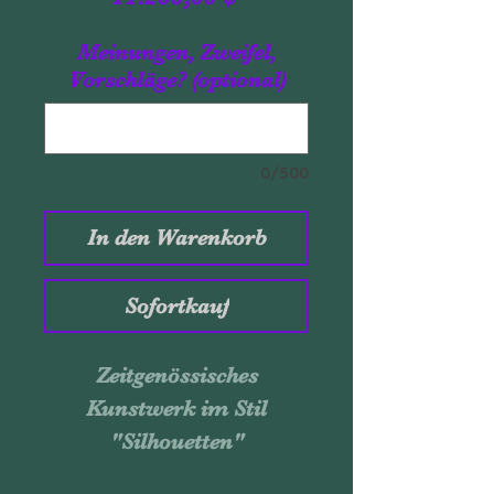
Meinungen, Zweifel,
Vorschläge? (optional)
0/500
In den Warenkorb
Sofortkauf
Zeitgenössisches
Kunstwerk im Stil
"Silhouetten"