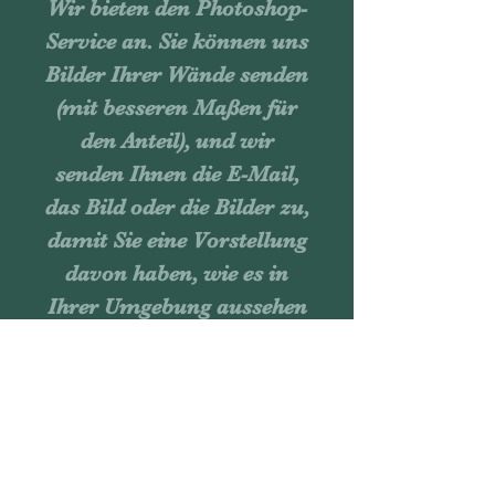
Wir bieten den Photoshop-
Service an. Sie können uns
Bilder Ihrer Wände senden
(mit besseren Maßen für
den Anteil), und wir
senden Ihnen die E-Mail,
das Bild oder die Bilder zu,
damit Sie eine Vorstellung
davon haben, wie es in
Ihrer Umgebung aussehen
würde.
Kostenloser Versand,
wenn Sie in Miami leben.
Das Echtheitszertifikat
wird mit dem Kauf