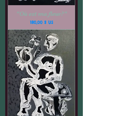
"Où est ma fleur?"
Prix
180,00 $ US