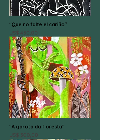
"Que no falte el cariño"
Preço
US$ 450,00
"A garota da floresta”
Preço
US$ 300,00