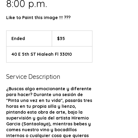
8:00 p.m.
Like to Paint this image !!! ???
35
US
Ended
E
$35
dollars
n
d
40 E 5th ST Hialeah Fl 33010
e
d
Service Description
¿Buscas algo emocionante y diferente
para hacer? Durante una sesión de
"Pinta una vez en tu vida", pasarás tres
horas en tu propia silla y lienzo,
pintando esta obra de arte, bajo la
supervisión y guía del artista Hiremio
Garcia (Santaolaya), mientras bebes y
comes nuestro vino y bocadillos
internos o cualquier cosa que quieras